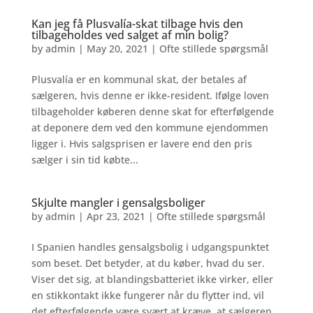
Kan jeg få Plusvalía-skat tilbage hvis den
tilbageholdes ved salget af min bolig?
by
admin
|
May 20, 2021
|
Ofte stillede spørgsmål
Plusvalía er en kommunal skat, der betales af
sælgeren, hvis denne er ikke-resident. Ifølge loven
tilbageholder køberen denne skat for efterfølgende
at deponere dem ved den kommune ejendommen
ligger i. Hvis salgsprisen er lavere end den pris
sælger i sin tid købte...
Skjulte mangler i gensalgsboliger
by
admin
|
Apr 23, 2021
|
Ofte stillede spørgsmål
I Spanien handles gensalgsbolig i udgangspunktet
som beset. Det betyder, at du køber, hvad du ser.
Viser det sig, at blandingsbatteriet ikke virker, eller
en stikkontakt ikke fungerer når du flytter ind, vil
det efterfølgende være svært at kræve, at sælgeren