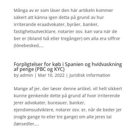
Många av er som läser den här artikeln kommer
säkert att känna igen detta på grund av hur
irriterande eraadvokater, byråer, banker,
fastighetsutvecklare, notarier osv. kan vara när de
ber er (ibland två eller tregånger) om alla era siffror
(lönebesked,...
Forpligtelser for køb i Spanien og hvidvaskning
af penge (PBC og KYC)
by
admin
|
Mar 10, 2022
|
Juridisk information
Mange af jer, der læser denne artikel, vil helt sikkert
kunne genkende dette på grund af hvor irriterende
jerer advokater, bureauer, banker,
ejendomsudviklere, notarer osv. er, når de beder jer
(nogle gange to eller tre gange) om alle jeres tal
(lønsedler,...