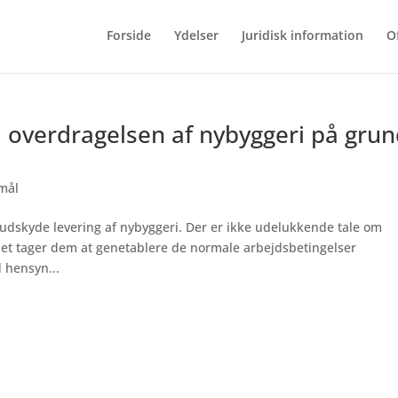
Forside
Ydelser
Juridisk information
O
 i overdragelsen af nybyggeri på gru
smål
 udskyde levering af nybyggeri. Der er ikke udelukkende tale om
det tager dem at genetablere de normale arbejdsbetingelser
d hensyn...