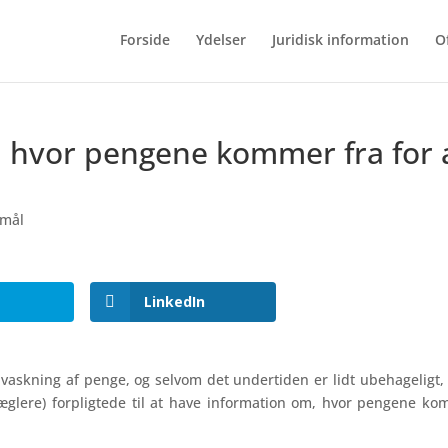
Forside
Ydelser
Juridisk information
O
, hvor pengene kommer fra for 
smål
LinkedIn
vaskning af penge, og selvom det undertiden er lidt ubehageligt, 
æglere) forpligtede til at have information om, hvor pengene k