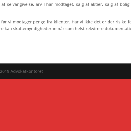
 selvangivelse, arv I har modtaget, salg af aktier, salg af bolig 
r vi modtager penge fra klienter. Har vi ikke det er der risiko fo
gere kan skattemyndighederne når som helst rekvirere dokumentati
2019 Advokatkontoret