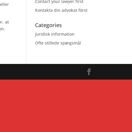
Contact your lawyer first
eller
Kontakta din advokat först
r, at
Categories
on.
Juridisk information
Ofte stillede spørgsmål