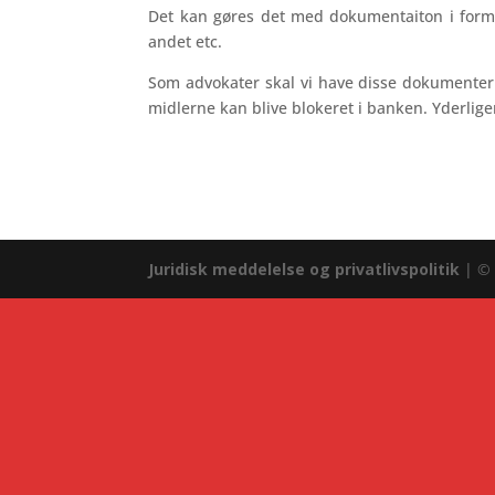
Det kan gøres det med dokumentaiton i form af
andet etc.
Som advokater skal vi have disse dokumenter fø
midlerne kan blive blokeret i banken. Yderli
Juridisk meddelelse og privatlivspolitik
| © 