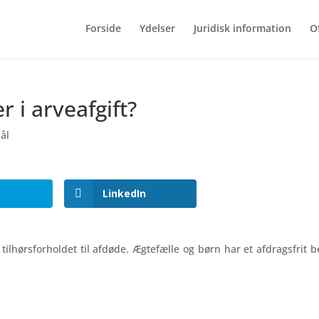
Forside
Ydelser
Juridisk information
O
 i arveafgift?
ål
LinkedIn
hørsforholdet til afdøde. Ægtefælle og børn har et afdragsfrit b